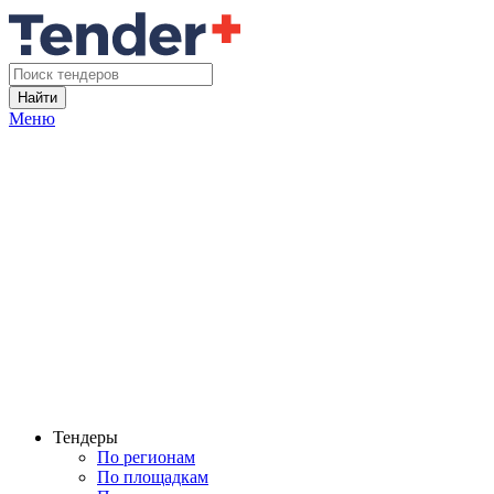
Найти
Меню
Тендеры
По регионам
По площадкам