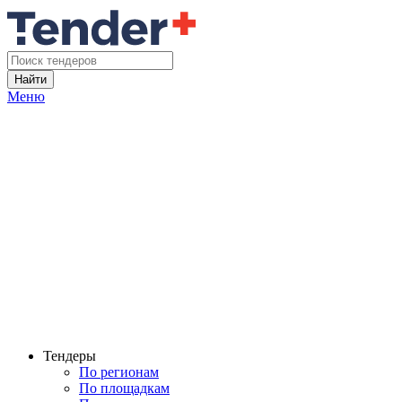
Найти
Меню
Тендеры
По регионам
По площадкам