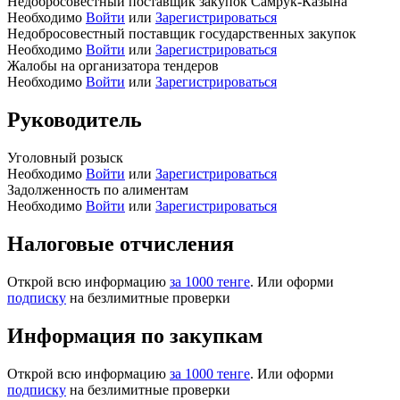
Недобросовестный поставщик закупок Самрук-Казына
Необходимо
Войти
или
Зарегистрироваться
Недобросовестный поставщик государственных закупок
Необходимо
Войти
или
Зарегистрироваться
Жалобы на организатора тендеров
Необходимо
Войти
или
Зарегистрироваться
Руководитель
Уголовный розыск
Необходимо
Войти
или
Зарегистрироваться
Задолженность по алиментам
Необходимо
Войти
или
Зарегистрироваться
Налоговые отчисления
Открой всю информацию
за 1000 тенге
. Или оформи
подписку
на безлимитные проверки
Информация по закупкам
Открой всю информацию
за 1000 тенге
. Или оформи
подписку
на безлимитные проверки