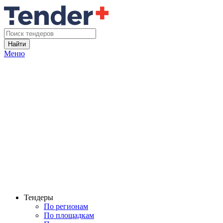
Найти
Меню
Тендеры
По регионам
По площадкам