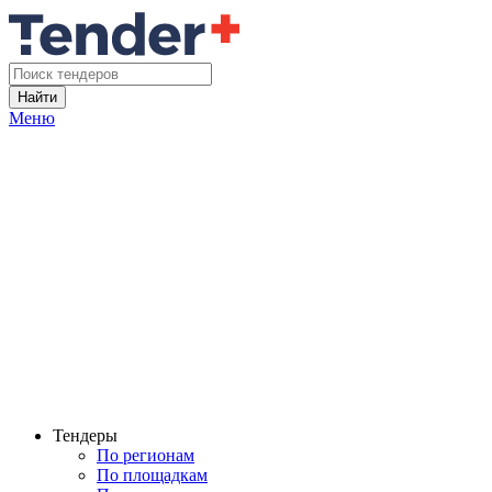
Найти
Меню
Тендеры
По регионам
По площадкам