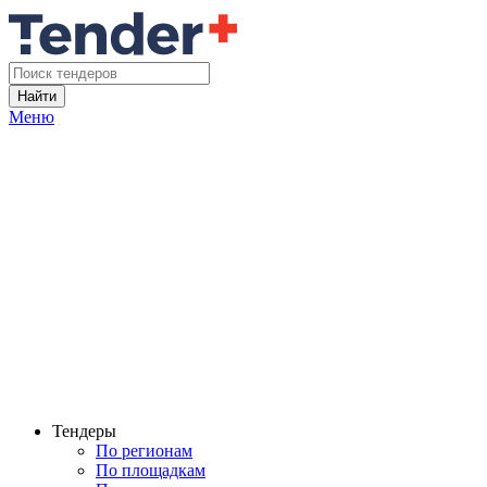
Найти
Меню
Тендеры
По регионам
По площадкам