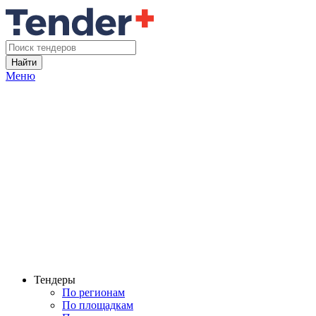
Найти
Меню
Тендеры
По регионам
По площадкам