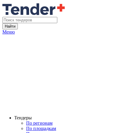
Найти
Меню
Тендеры
По регионам
По площадкам