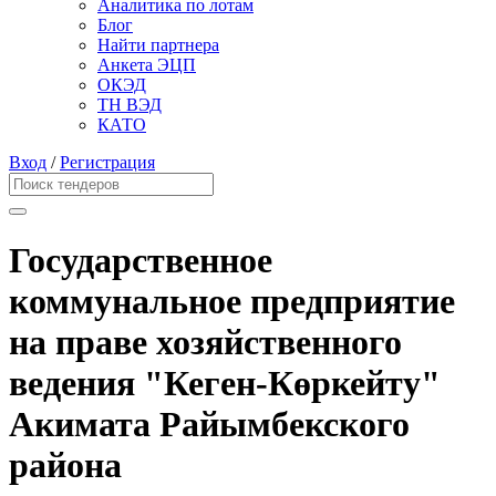
Аналитика по лотам
Блог
Найти партнера
Анкета ЭЦП
ОКЭД
ТН ВЭД
КАТО
Вход
/
Регистрация
Государственное
коммунальное предприятие
на праве хозяйственного
ведения "Кеген-Көркейту"
Акимата Райымбекского
района