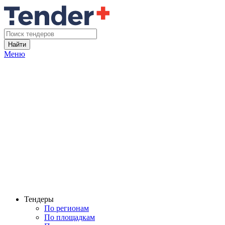
Найти
Меню
Тендеры
По регионам
По площадкам