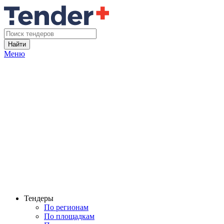
Найти
Меню
Тендеры
По регионам
По площадкам