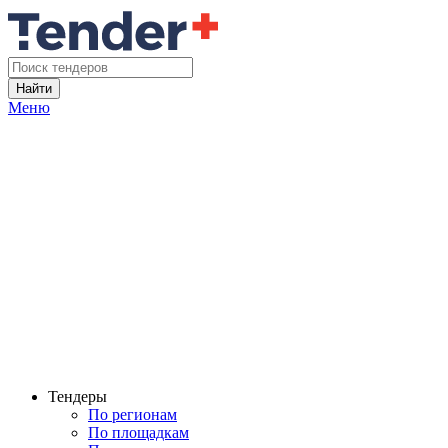
Найти
Меню
Тендеры
По регионам
По площадкам