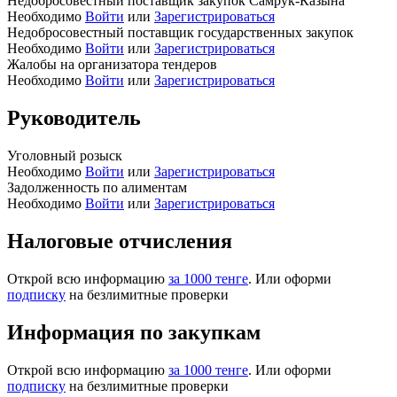
Недобросовестный поставщик закупок Самрук-Казына
Необходимо
Войти
или
Зарегистрироваться
Недобросовестный поставщик государственных закупок
Необходимо
Войти
или
Зарегистрироваться
Жалобы на организатора тендеров
Необходимо
Войти
или
Зарегистрироваться
Руководитель
Уголовный розыск
Необходимо
Войти
или
Зарегистрироваться
Задолженность по алиментам
Необходимо
Войти
или
Зарегистрироваться
Налоговые отчисления
Открой всю информацию
за 1000 тенге
. Или оформи
подписку
на безлимитные проверки
Информация по закупкам
Открой всю информацию
за 1000 тенге
. Или оформи
подписку
на безлимитные проверки