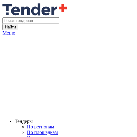
Найти
Меню
Тендеры
По регионам
По площадкам