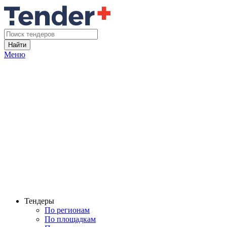
Найти
Меню
Тендеры
По регионам
По площадкам