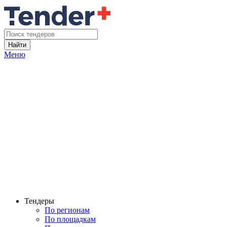
Найти
Меню
Тендеры
По регионам
По площадкам