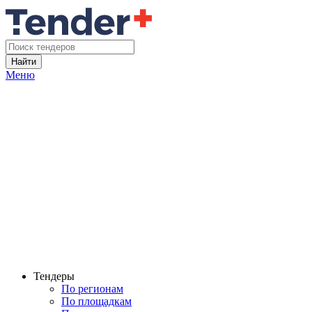
Найти
Меню
Тендеры
По регионам
По площадкам