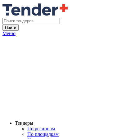
Найти
Меню
Тендеры
По регионам
По площадкам