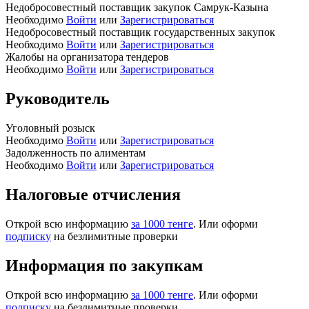
Недобросовестный поставщик закупок Самрук-Казына
Необходимо
Войти
или
Зарегистрироваться
Недобросовестный поставщик государственных закупок
Необходимо
Войти
или
Зарегистрироваться
Жалобы на организатора тендеров
Необходимо
Войти
или
Зарегистрироваться
Руководитель
Уголовный розыск
Необходимо
Войти
или
Зарегистрироваться
Задолженность по алиментам
Необходимо
Войти
или
Зарегистрироваться
Налоговые отчисления
Открой всю информацию
за 1000 тенге
. Или оформи
подписку
на безлимитные проверки
Информация по закупкам
Открой всю информацию
за 1000 тенге
. Или оформи
подписку
на безлимитные проверки