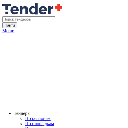
Найти
Меню
Тендеры
По регионам
По площадкам