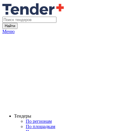
Найти
Меню
Тендеры
По регионам
По площадкам