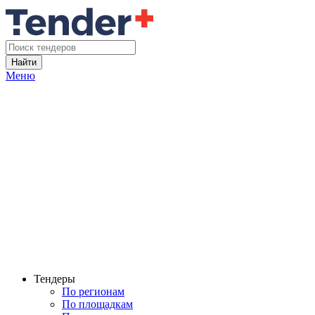
Найти
Меню
Тендеры
По регионам
По площадкам