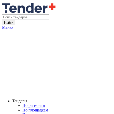
Найти
Меню
Тендеры
По регионам
По площадкам