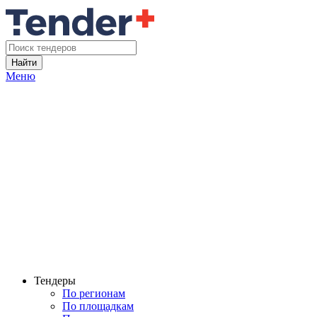
Найти
Меню
Тендеры
По регионам
По площадкам