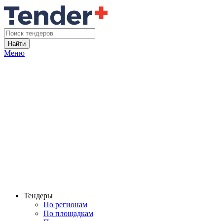
Найти
Меню
Тендеры
По регионам
По площадкам