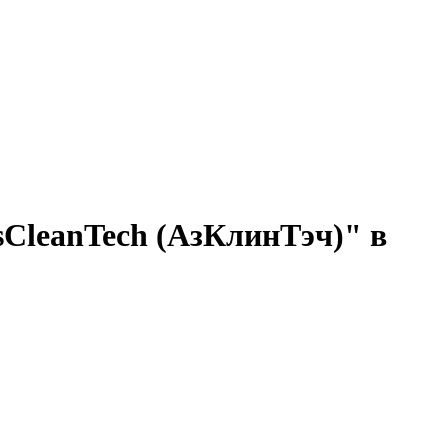
CleanTech (АзКлинТэч)" в