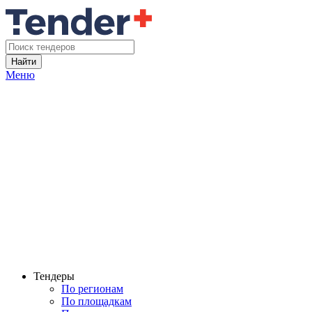
Найти
Меню
Тендеры
По регионам
По площадкам