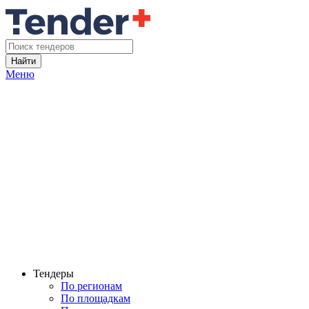
Найти
Меню
Тендеры
По регионам
По площадкам