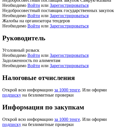
Недобросовестный поставщик закупок Самрук-Казына
Необходимо
Войти
или
Зарегистрироваться
Недобросовестный поставщик государственных закупок
Необходимо
Войти
или
Зарегистрироваться
Жалобы на организатора тендеров
Необходимо
Войти
или
Зарегистрироваться
Руководитель
Уголовный розыск
Необходимо
Войти
или
Зарегистрироваться
Задолженность по алиментам
Необходимо
Войти
или
Зарегистрироваться
Налоговые отчисления
Открой всю информацию
за 1000 тенге
. Или оформи
подписку
на безлимитные проверки
Информация по закупкам
Открой всю информацию
за 1000 тенге
. Или оформи
подписку
на безлимитные проверки