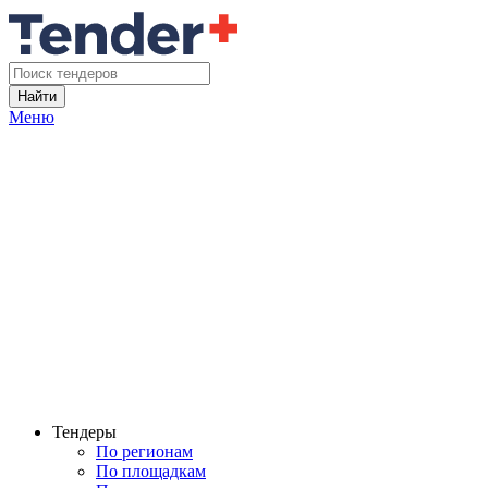
Найти
Меню
Тендеры
По регионам
По площадкам