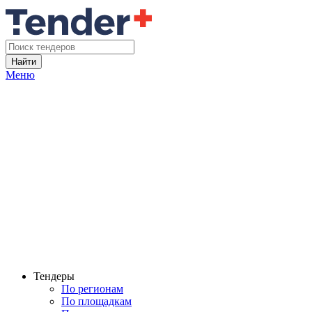
Найти
Меню
Тендеры
По регионам
По площадкам