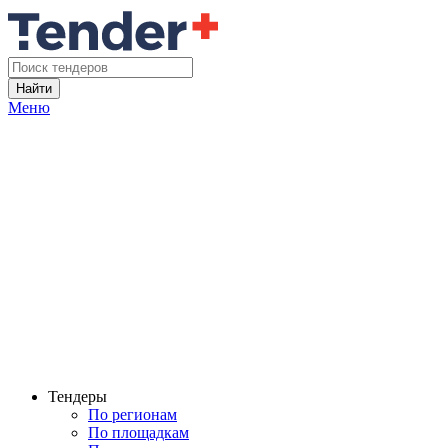
Найти
Меню
Тендеры
По регионам
По площадкам