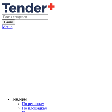
Найти
Меню
Тендеры
По регионам
По площадкам