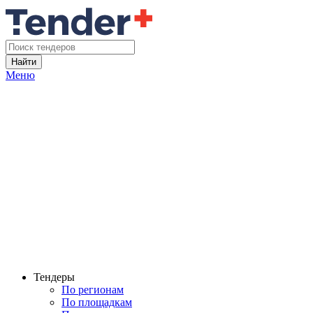
Найти
Меню
Тендеры
По регионам
По площадкам