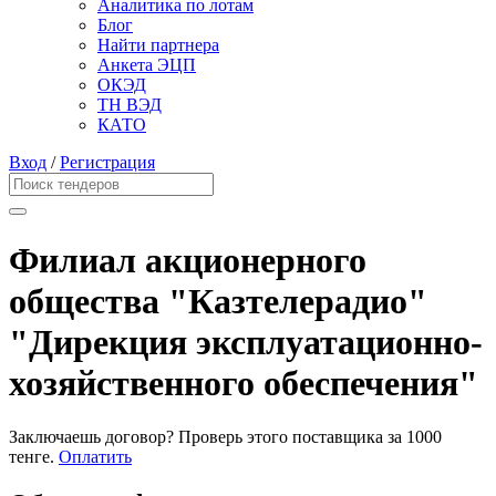
Аналитика по лотам
Блог
Найти партнера
Анкета ЭЦП
ОКЭД
ТН ВЭД
КАТО
Вход
/
Регистрация
Филиал акционерного
общества "Казтелерадио"
"Дирекция эксплуатационно-
хозяйственного обеспечения"
Заключаешь договор? Проверь этого поставщика
за 1000
тенге.
Оплатить