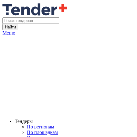
Найти
Меню
Тендеры
По регионам
По площадкам