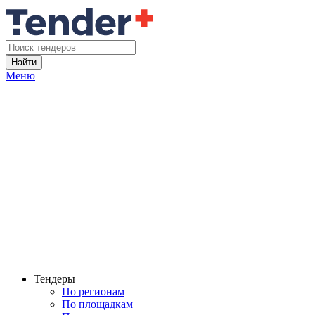
Найти
Меню
Тендеры
По регионам
По площадкам