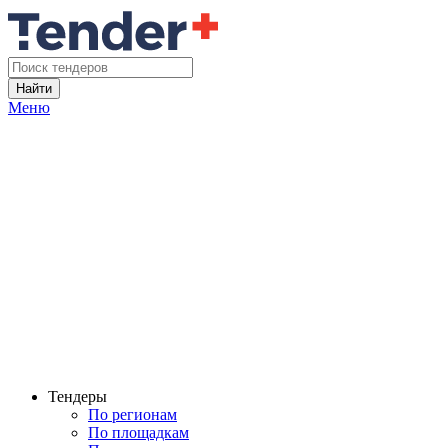
Найти
Меню
Тендеры
По регионам
По площадкам