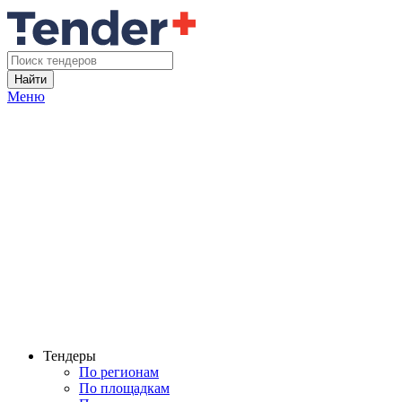
Найти
Меню
Тендеры
По регионам
По площадкам