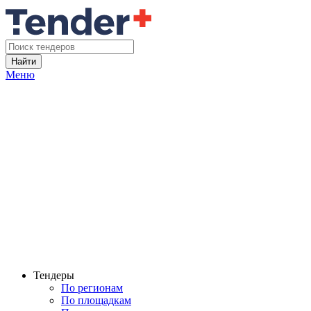
Найти
Меню
Тендеры
По регионам
По площадкам