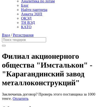
Аналитика по лотам
Блог
Найти партнера
Анкета ЭЦП
ОКЭД
ТН ВЭД
КАТО
Вход
/
Регистрация
Филиал акционерного
общества "Имсталькон" -
"Карагандинский завод
металлоконструкций"
Заключаешь договор? Проверь этого поставщика
за 1000
тенге.
Оплатить