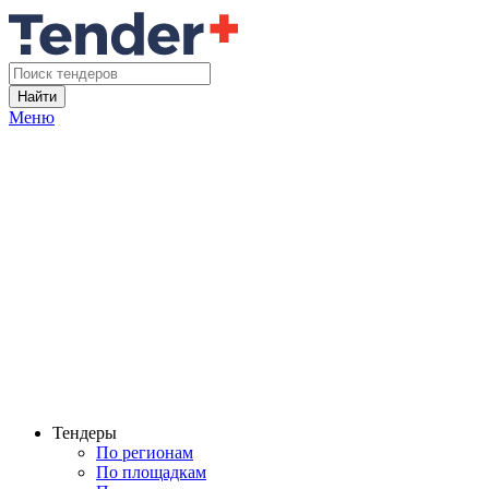
Найти
Меню
Тендеры
По регионам
По площадкам