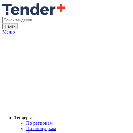
Найти
Меню
Тендеры
По регионам
По площадкам