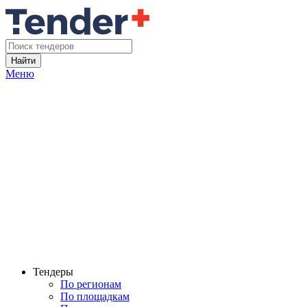
Найти
Меню
Тендеры
По регионам
По площадкам