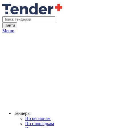
Найти
Меню
Тендеры
По регионам
По площадкам