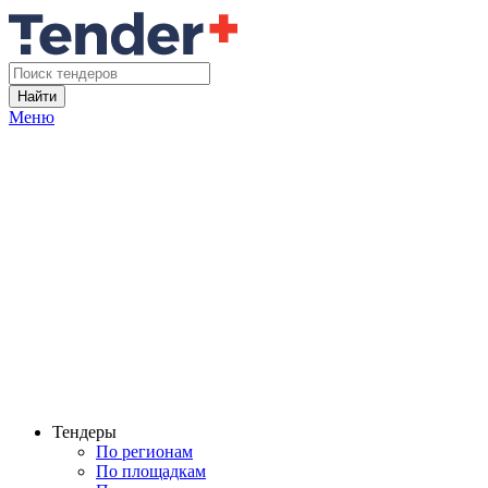
Найти
Меню
Тендеры
По регионам
По площадкам