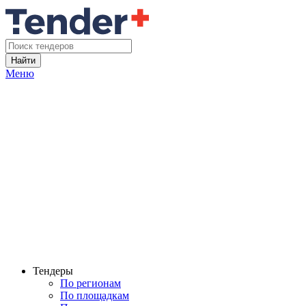
Найти
Меню
Тендеры
По регионам
По площадкам