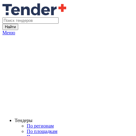
Найти
Меню
Тендеры
По регионам
По площадкам