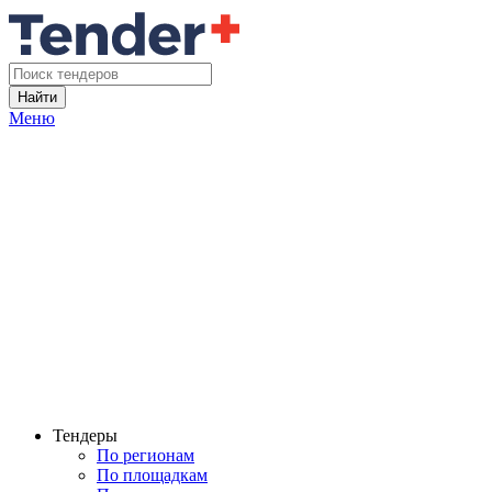
Найти
Меню
Тендеры
По регионам
По площадкам