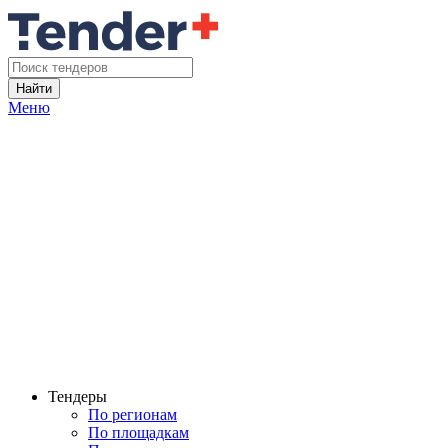
Найти
Меню
Тендеры
По регионам
По площадкам