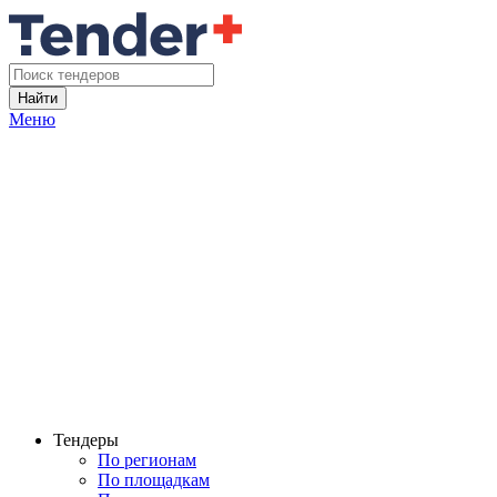
Найти
Меню
Тендеры
По регионам
По площадкам