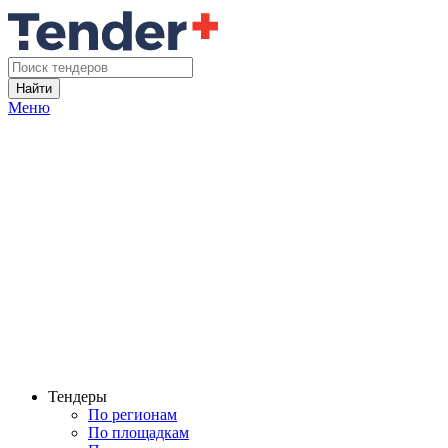
Найти
Меню
Тендеры
По регионам
По площадкам