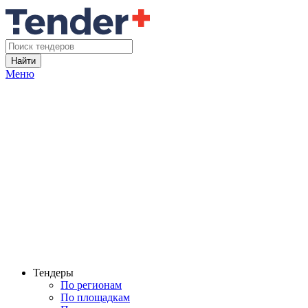
Найти
Меню
Тендеры
По регионам
По площадкам