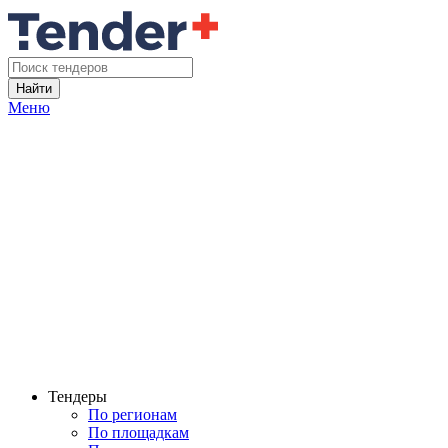
Найти
Меню
Тендеры
По регионам
По площадкам