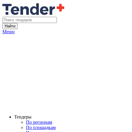
Найти
Меню
Тендеры
По регионам
По площадкам