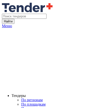
Найти
Меню
Тендеры
По регионам
По площадкам