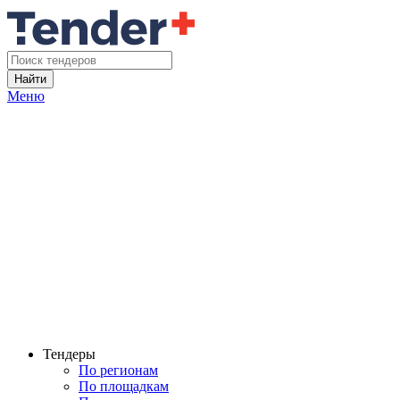
Найти
Меню
Тендеры
По регионам
По площадкам