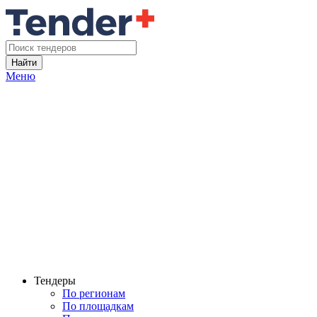
Найти
Меню
Тендеры
По регионам
По площадкам